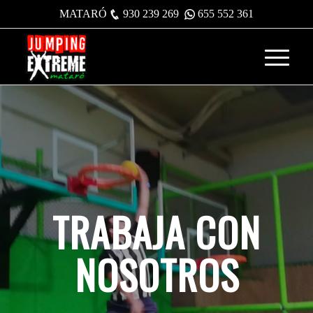
MATARÓ
930 239 269
655 552 361
TRABAJA CON
NOSOTROS