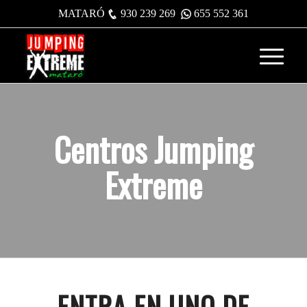
MATARÓ
930 239 269
655 552 361
Centros Jumping
Extreme
ENTRA EN UNO DE